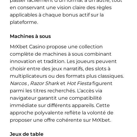
passer facilement d’un format à un autre, tout
en conservant une vision claire des règles
applicables à chaque bonus actif sur la
plateforme.
Machines à sous
MrXbet Casino propose une collection
complète de machines à sous combinant
innovation et tradition. Les joueurs peuvent
choisir entre des jeux narratifs, des slots à
multiplicateurs ou des formats plus classiques.
Narcos
,
Razor Shark
et
Hot Fiesta
figurent
parmi les titres recherchés. L’accès via
navigateur garantit une compatibilité
immédiate sur différents appareils. Cette
approche polyvalente reflète la volonté de
proposer une offre cohérente sur MrXbet.
Jeux de table