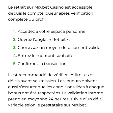
Le retrait sur MrXbet Casino est accessible
depuis le compte joueur après vérification
complète du profil.
Accédez à votre espace personnel.
Ouvrez l’onglet « Retrait ».
Choisissez un moyen de paiement valide.
Entrez le montant souhaité.
Confirmez la transaction.
Il est recommandé de vérifier les limites et
délais avant soumission. Les joueurs doivent
aussi s’assurer que les conditions liées à chaque
bonus ont été respectées. La validation interne
prend en moyenne 24 heures, suivie d’un délai
variable selon le prestataire sur MrXbet.