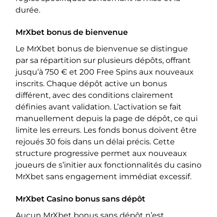
durée.
MrXbet bonus de bienvenue
Le MrXbet bonus de bienvenue se distingue
par sa répartition sur plusieurs dépôts, offrant
jusqu’à 750 € et 200 Free Spins aux nouveaux
inscrits. Chaque dépôt active un bonus
différent, avec des conditions clairement
définies avant validation. L’activation se fait
manuellement depuis la page de dépôt, ce qui
limite les erreurs. Les fonds bonus doivent être
rejoués 30 fois dans un délai précis. Cette
structure progressive permet aux nouveaux
joueurs de s’initier aux fonctionnalités du casino
MrXbet sans engagement immédiat excessif.
MrXbet Casino bonus sans dépôt
Aucun MrXbet bonus sans dépôt n’est