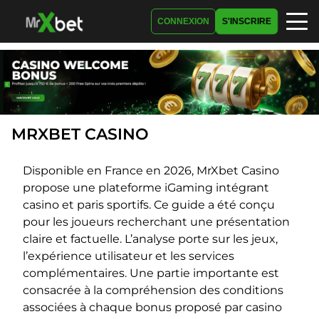
S'INSCRIRE
CONNEXION
MRXBET CASINO
Disponible en France en 2026, MrXbet Casino
propose une plateforme iGaming intégrant
casino et paris sportifs. Ce guide a été conçu
pour les joueurs recherchant une présentation
claire et factuelle. L’analyse porte sur les jeux,
l’expérience utilisateur et les services
complémentaires. Une partie importante est
consacrée à la compréhension des conditions
associées à chaque bonus proposé par casino