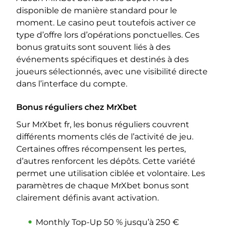
disponible de manière standard pour le
moment. Le casino peut toutefois activer ce
type d’offre lors d’opérations ponctuelles. Ces
bonus gratuits sont souvent liés à des
événements spécifiques et destinés à des
joueurs sélectionnés, avec une visibilité directe
dans l’interface du compte.
Bonus réguliers chez MrXbet
Sur MrXbet fr, les bonus réguliers couvrent
différents moments clés de l’activité de jeu.
Certaines offres récompensent les pertes,
d’autres renforcent les dépôts. Cette variété
permet une utilisation ciblée et volontaire. Les
paramètres de chaque MrXbet bonus sont
clairement définis avant activation.
Monthly Top-Up 50 % jusqu’à 250 €