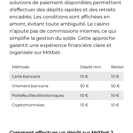
solutions de paiement disponibles permettent
d’effectuer des dépôts rapides et des retraits
encadrés. Les conditions sont affichées en
amont, évitant toute ambiguïté. Le casino
n’ajoute pas de commissions internes, ce qui
simplifie la gestion du solde. Cette approche
garantit une expérience financière claire et
organisée sur MrXbet.
Méthode
Dépôt min
Retrait min
Carte bancaire
10 €
10 €
Virement bancaire
50 €
50 €
Portefeuilles électroniques
10 €
10 €
Cryptomonnaies
10 €
10 €
Comment effectuer un dépôt sur MrXbet ?