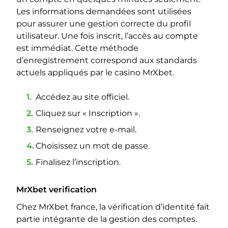
Les informations demandées sont utilisées
pour assurer une gestion correcte du profil
utilisateur. Une fois inscrit, l’accès au compte
est immédiat. Cette méthode
d’enregistrement correspond aux standards
actuels appliqués par le casino MrXbet.
Accédez au site officiel.
Cliquez sur « Inscription ».
Renseignez votre e-mail.
Choisissez un mot de passe.
Finalisez l’inscription.
MrXbet verification
Chez MrXbet france, la vérification d’identité fait
partie intégrante de la gestion des comptes.