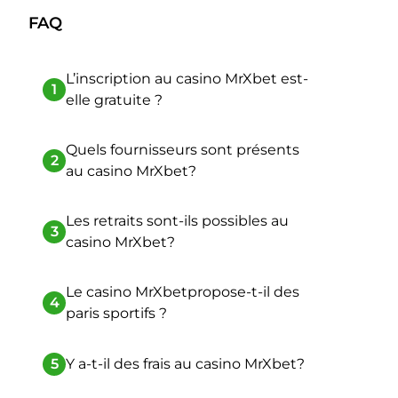
FAQ
L’inscription au casino MrXbet est-
1
elle gratuite ?
Quels fournisseurs sont présents
2
au casino MrXbet?
Les retraits sont-ils possibles au
3
casino MrXbet?
Le casino MrXbetpropose-t-il des
4
paris sportifs ?
5
Y a-t-il des frais au casino MrXbet?