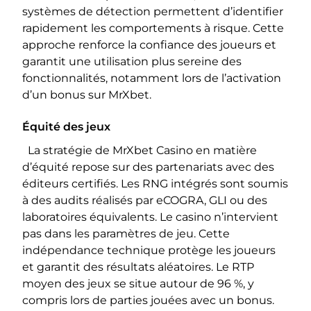
systèmes de détection permettent d’identifier
rapidement les comportements à risque. Cette
approche renforce la confiance des joueurs et
garantit une utilisation plus sereine des
fonctionnalités, notamment lors de l’activation
d’un bonus sur MrXbet.
Équité des jeux
La stratégie de MrXbet Casino en matière
d’équité repose sur des partenariats avec des
éditeurs certifiés. Les RNG intégrés sont soumis
à des audits réalisés par eCOGRA, GLI ou des
laboratoires équivalents. Le casino n’intervient
pas dans les paramètres de jeu. Cette
indépendance technique protège les joueurs
et garantit des résultats aléatoires. Le RTP
moyen des jeux se situe autour de 96 %, y
compris lors de parties jouées avec un bonus.