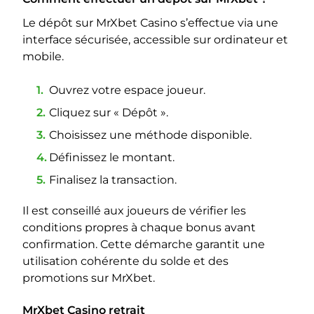
Le dépôt sur MrXbet Casino s’effectue via une
interface sécurisée, accessible sur ordinateur et
mobile.
Ouvrez votre espace joueur.
Cliquez sur « Dépôt ».
Choisissez une méthode disponible.
Définissez le montant.
Finalisez la transaction.
Il est conseillé aux joueurs de vérifier les
conditions propres à chaque bonus avant
confirmation. Cette démarche garantit une
utilisation cohérente du solde et des
promotions sur MrXbet.
MrXbet Casino retrait