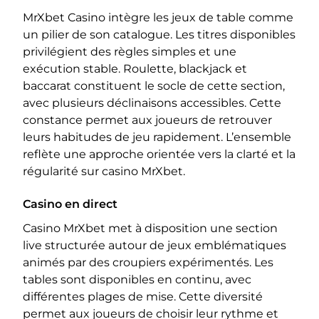
MrXbet Casino intègre les jeux de table comme
un pilier de son catalogue. Les titres disponibles
privilégient des règles simples et une
exécution stable. Roulette, blackjack et
baccarat constituent le socle de cette section,
avec plusieurs déclinaisons accessibles. Cette
constance permet aux joueurs de retrouver
leurs habitudes de jeu rapidement. L’ensemble
reflète une approche orientée vers la clarté et la
régularité sur casino MrXbet.
Casino en direct
Casino MrXbet met à disposition une section
live structurée autour de jeux emblématiques
animés par des croupiers expérimentés. Les
tables sont disponibles en continu, avec
différentes plages de mise. Cette diversité
permet aux joueurs de choisir leur rythme et