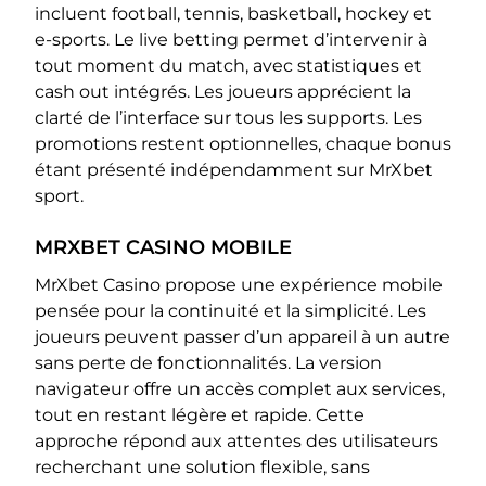
incluent football, tennis, basketball, hockey et
e-sports. Le live betting permet d’intervenir à
tout moment du match, avec statistiques et
cash out intégrés. Les joueurs apprécient la
clarté de l’interface sur tous les supports. Les
promotions restent optionnelles, chaque bonus
étant présenté indépendamment sur MrXbet
sport.
MRXBET CASINO MOBILE
MrXbet Casino propose une expérience mobile
pensée pour la continuité et la simplicité. Les
joueurs peuvent passer d’un appareil à un autre
sans perte de fonctionnalités. La version
navigateur offre un accès complet aux services,
tout en restant légère et rapide. Cette
approche répond aux attentes des utilisateurs
recherchant une solution flexible, sans