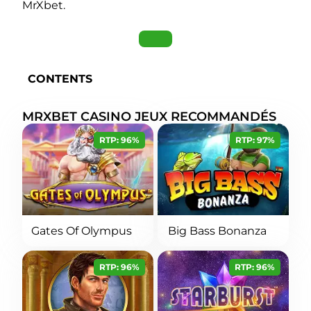
MrXbet.
CONTENTS
Présentation générale de MrXbet
MRXBET CASINO JEUX RECOMMANDÉS
MrXbet bonus
RTP: 96%
RTP: 97%
MrXbet bonus de bienvenue
MrXbet Casino bonus sans dépôt
Bonus réguliers chez MrXbet
Gates Of Olympus
Big Bass Bonanza
Codes promotionnels
RTP: 96%
RTP: 96%
Bonus pour les paris sportifs
MrXbet connexion