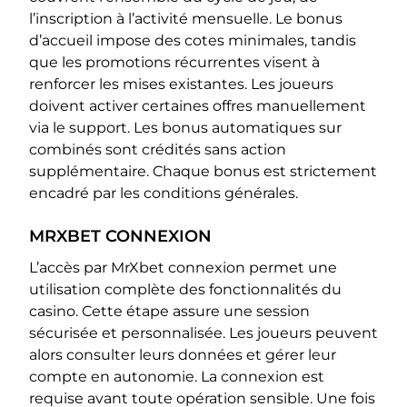
l’inscription à l’activité mensuelle. Le bonus
d’accueil impose des cotes minimales, tandis
que les promotions récurrentes visent à
renforcer les mises existantes. Les joueurs
doivent activer certaines offres manuellement
via le support. Les bonus automatiques sur
combinés sont crédités sans action
supplémentaire. Chaque bonus est strictement
encadré par les conditions générales.
MRXBET CONNEXION
L’accès par MrXbet connexion permet une
utilisation complète des fonctionnalités du
casino. Cette étape assure une session
sécurisée et personnalisée. Les joueurs peuvent
alors consulter leurs données et gérer leur
compte en autonomie. La connexion est
requise avant toute opération sensible. Une fois